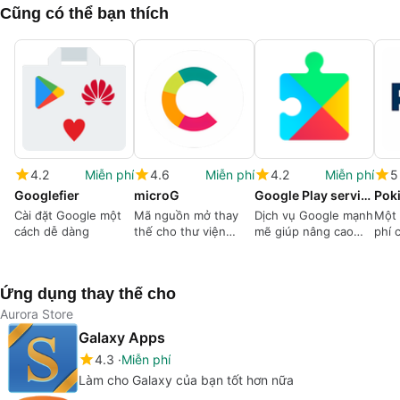
Cũng có thể bạn thích
4.2
Miễn phí
4.6
Miễn phí
4.2
Miễn phí
5
Googlefier
microG
Google Play services
Pok
Cài đặt Google một
Mã nguồn mở thay
Dịch vụ Google mạnh
Một
cách dễ dàng
thế cho thư viện
mẽ giúp nâng cao
phí 
Google dành cho
trải nghiệm ứng dụng
Caml
Android
của bạn
triển
Ứng dụng thay thế cho
Aurora Store
Galaxy Apps
4.3
Miễn phí
Làm cho Galaxy của bạn tốt hơn nữa